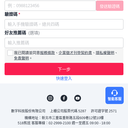
驗證碼
*
好友推薦碼
(選填)
我已閱讀並同意
服務條款
、
企業徵才刊登契約書
、
隱私權聲明
、
免責聲明
。
下一步
快速登入
智能客服
數字科技股份有限公司
上櫃公司股票代碼 5287
許可證字號 2571
機構地址：新北市三重區重新路五段609巷12號10樓
518熊班 客服專線：02-2999-2100 週一至週五 09:00 - 18:00