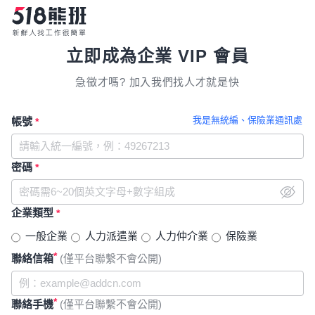
立即成為企業 VIP 會員
急徵才嗎? 加入我們找人才就是快
我是無統編、保險業通訊處
帳號
*
密碼
*
企業類型
*
一般企業
人力派遣業
人力仲介業
保險業
*
聯絡信箱
(僅平台聯繫不會公開)
*
聯絡手機
(僅平台聯繫不會公開)