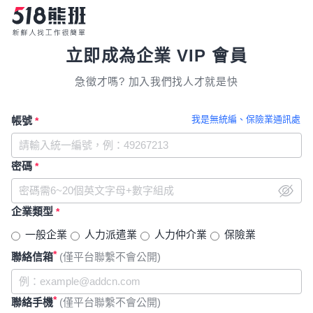
立即成為企業 VIP 會員
急徵才嗎? 加入我們找人才就是快
我是無統編、保險業通訊處
帳號
*
密碼
*
企業類型
*
一般企業
人力派遣業
人力仲介業
保險業
*
聯絡信箱
(僅平台聯繫不會公開)
*
聯絡手機
(僅平台聯繫不會公開)