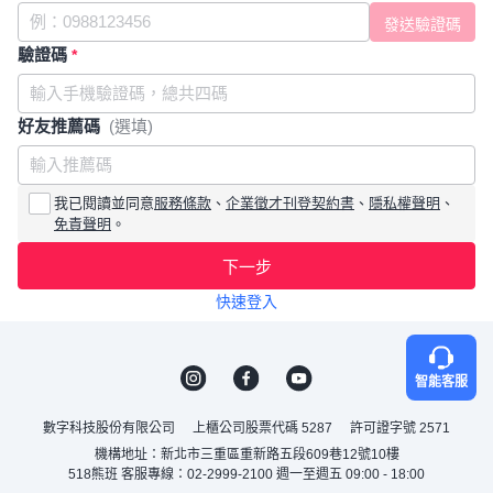
驗證碼
*
好友推薦碼
(選填)
我已閱讀並同意
服務條款
、
企業徵才刊登契約書
、
隱私權聲明
、
免責聲明
。
下一步
快速登入
智能客服
數字科技股份有限公司
上櫃公司股票代碼 5287
許可證字號 2571
機構地址：新北市三重區重新路五段609巷12號10樓
518熊班 客服專線：02-2999-2100 週一至週五 09:00 - 18:00