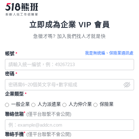
立即成為企業 VIP 會員
急徵才嗎? 加入我們找人才就是快
我是無統編、保險業通訊處
帳號
*
密碼
*
企業類型
*
一般企業
人力派遣業
人力仲介業
保險業
*
聯絡信箱
(僅平台聯繫不會公開)
*
聯絡手機
(僅平台聯繫不會公開)