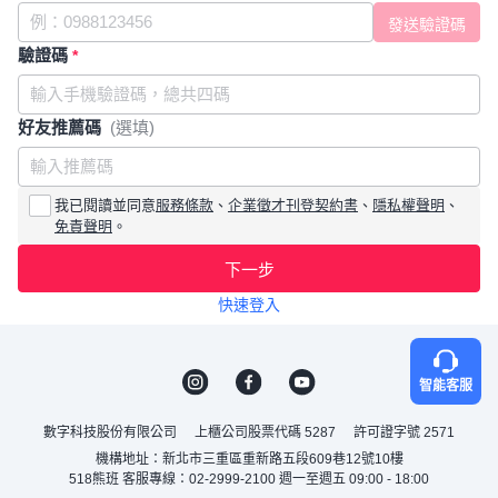
驗證碼
*
好友推薦碼
(選填)
我已閱讀並同意
服務條款
、
企業徵才刊登契約書
、
隱私權聲明
、
免責聲明
。
下一步
快速登入
智能客服
數字科技股份有限公司
上櫃公司股票代碼 5287
許可證字號 2571
機構地址：新北市三重區重新路五段609巷12號10樓
518熊班 客服專線：02-2999-2100 週一至週五 09:00 - 18:00