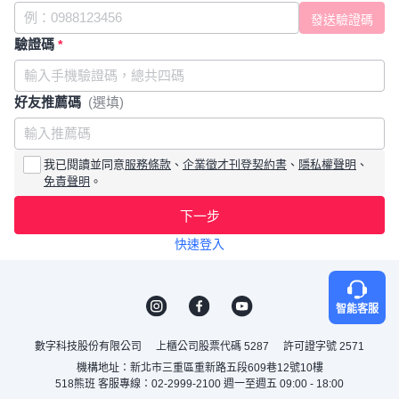
驗證碼
*
好友推薦碼
(選填)
我已閱讀並同意
服務條款
、
企業徵才刊登契約書
、
隱私權聲明
、
免責聲明
。
下一步
快速登入
智能客服
數字科技股份有限公司
上櫃公司股票代碼 5287
許可證字號 2571
機構地址：新北市三重區重新路五段609巷12號10樓
518熊班 客服專線：02-2999-2100 週一至週五 09:00 - 18:00