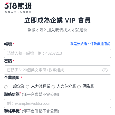
立即成為企業 VIP 會員
急徵才嗎? 加入我們找人才就是快
我是無統編、保險業通訊處
帳號
*
密碼
*
企業類型
*
一般企業
人力派遣業
人力仲介業
保險業
*
聯絡信箱
(僅平台聯繫不會公開)
*
聯絡手機
(僅平台聯繫不會公開)