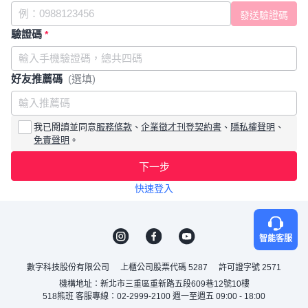
驗證碼
*
好友推薦碼
(選填)
我已閱讀並同意
服務條款
、
企業徵才刊登契約書
、
隱私權聲明
、
免責聲明
。
下一步
快速登入
智能客服
數字科技股份有限公司
上櫃公司股票代碼 5287
許可證字號 2571
機構地址：新北市三重區重新路五段609巷12號10樓
518熊班 客服專線：02-2999-2100 週一至週五 09:00 - 18:00