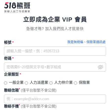
立即成為企業 VIP 會員
急徵才嗎? 加入我們找人才就是快
我是無統編、保險業通訊處
帳號
*
密碼
*
企業類型
*
一般企業
人力派遣業
人力仲介業
保險業
*
聯絡信箱
(僅平台聯繫不會公開)
*
聯絡手機
(僅平台聯繫不會公開)