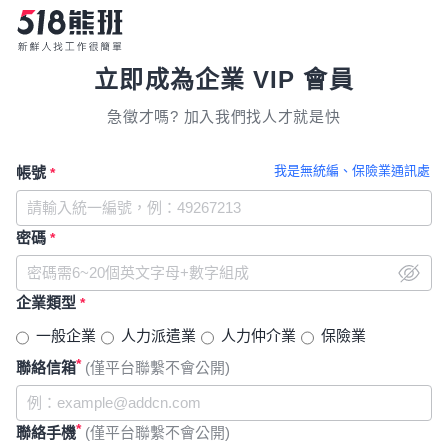
立即成為企業 VIP 會員
急徵才嗎? 加入我們找人才就是快
我是無統編、保險業通訊處
帳號
*
密碼
*
企業類型
*
一般企業
人力派遣業
人力仲介業
保險業
*
聯絡信箱
(僅平台聯繫不會公開)
*
聯絡手機
(僅平台聯繫不會公開)