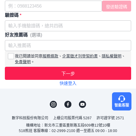
驗證碼
*
好友推薦碼
(選填)
我已閱讀並同意
服務條款
、
企業徵才刊登契約書
、
隱私權聲明
、
免責聲明
。
下一步
快速登入
智能客服
數字科技股份有限公司
上櫃公司股票代碼 5287
許可證字號 2571
機構地址：新北市三重區重新路五段609巷12號10樓
518熊班 客服專線：02-2999-2100 週一至週五 09:00 - 18:00