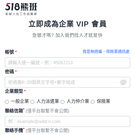
立即成為企業 VIP 會員
急徵才嗎? 加入我們找人才就是快
我是無統編、保險業通訊處
帳號
*
密碼
*
企業類型
*
一般企業
人力派遣業
人力仲介業
保險業
*
聯絡信箱
(僅平台聯繫不會公開)
*
聯絡手機
(僅平台聯繫不會公開)