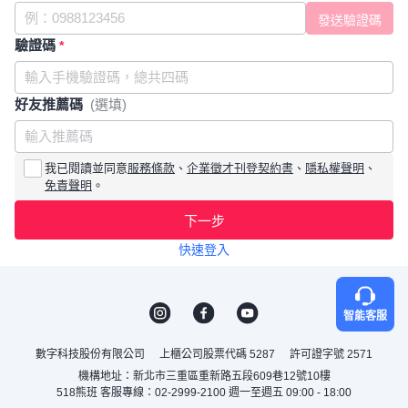
驗證碼
*
好友推薦碼
(選填)
我已閱讀並同意
服務條款
、
企業徵才刊登契約書
、
隱私權聲明
、
免責聲明
。
下一步
快速登入
智能客服
數字科技股份有限公司
上櫃公司股票代碼 5287
許可證字號 2571
機構地址：新北市三重區重新路五段609巷12號10樓
518熊班 客服專線：02-2999-2100 週一至週五 09:00 - 18:00