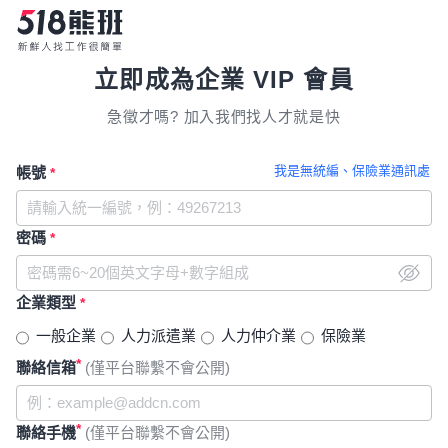
立即成為企業 VIP 會員
急徵才嗎? 加入我們找人才就是快
我是無統編、保險業通訊處
帳號
*
密碼
*
企業類型
*
一般企業
人力派遣業
人力仲介業
保險業
*
聯絡信箱
(僅平台聯繫不會公開)
*
聯絡手機
(僅平台聯繫不會公開)