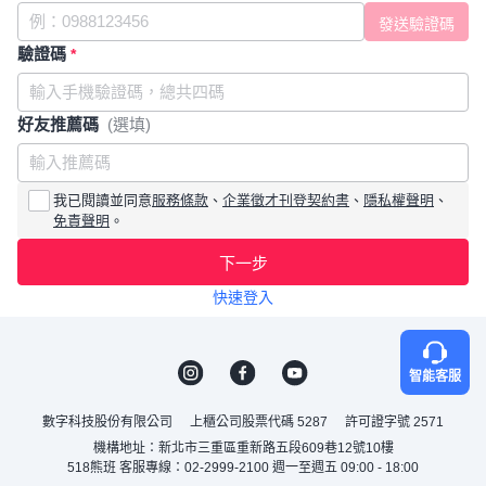
驗證碼
*
好友推薦碼
(選填)
我已閱讀並同意
服務條款
、
企業徵才刊登契約書
、
隱私權聲明
、
免責聲明
。
下一步
快速登入
智能客服
數字科技股份有限公司
上櫃公司股票代碼 5287
許可證字號 2571
機構地址：新北市三重區重新路五段609巷12號10樓
518熊班 客服專線：02-2999-2100 週一至週五 09:00 - 18:00