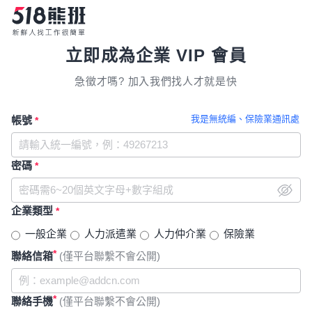
立即成為企業 VIP 會員
急徵才嗎? 加入我們找人才就是快
我是無統編、保險業通訊處
帳號
*
密碼
*
企業類型
*
一般企業
人力派遣業
人力仲介業
保險業
*
聯絡信箱
(僅平台聯繫不會公開)
*
聯絡手機
(僅平台聯繫不會公開)