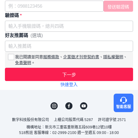
驗證碼
*
好友推薦碼
(選填)
我已閱讀並同意
服務條款
、
企業徵才刊登契約書
、
隱私權聲明
、
免責聲明
。
下一步
快速登入
智能客服
數字科技股份有限公司
上櫃公司股票代碼 5287
許可證字號 2571
機構地址：新北市三重區重新路五段609巷12號10樓
518熊班 客服專線：02-2999-2100 週一至週五 09:00 - 18:00