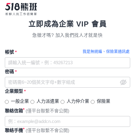
立即成為企業 VIP 會員
急徵才嗎? 加入我們找人才就是快
我是無統編、保險業通訊處
帳號
*
密碼
*
企業類型
*
一般企業
人力派遣業
人力仲介業
保險業
*
聯絡信箱
(僅平台聯繫不會公開)
*
聯絡手機
(僅平台聯繫不會公開)