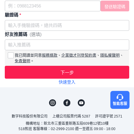
驗證碼
*
好友推薦碼
(選填)
我已閱讀並同意
服務條款
、
企業徵才刊登契約書
、
隱私權聲明
、
免責聲明
。
下一步
快速登入
智能客服
數字科技股份有限公司
上櫃公司股票代碼 5287
許可證字號 2571
機構地址：新北市三重區重新路五段609巷12號10樓
518熊班 客服專線：02-2999-2100 週一至週五 09:00 - 18:00