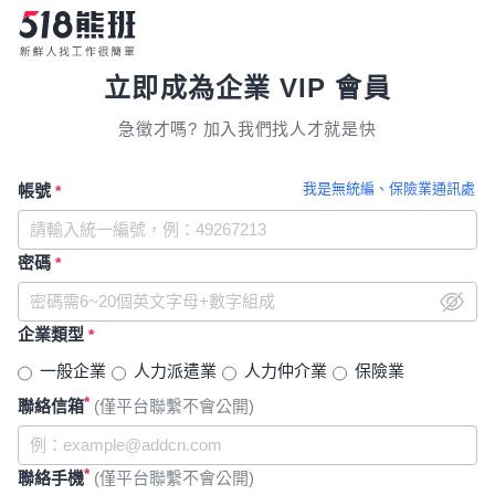
立即成為企業 VIP 會員
急徵才嗎? 加入我們找人才就是快
我是無統編、保險業通訊處
帳號
*
密碼
*
企業類型
*
一般企業
人力派遣業
人力仲介業
保險業
*
聯絡信箱
(僅平台聯繫不會公開)
*
聯絡手機
(僅平台聯繫不會公開)