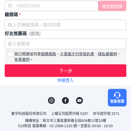
驗證碼
*
好友推薦碼
(選填)
我已閱讀並同意
服務條款
、
企業徵才刊登契約書
、
隱私權聲明
、
免責聲明
。
下一步
快速登入
智能客服
數字科技股份有限公司
上櫃公司股票代碼 5287
許可證字號 2571
機構地址：新北市三重區重新路五段609巷12號10樓
518熊班 客服專線：02-2999-2100 週一至週五 09:00 - 18:00