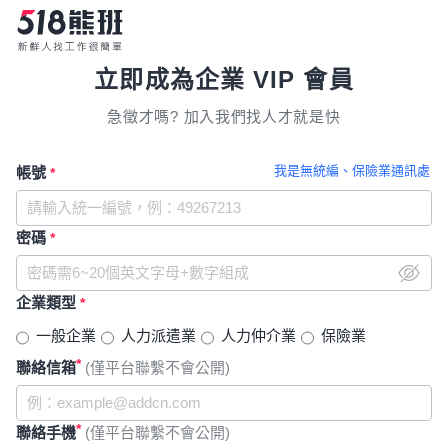
立即成為企業 VIP 會員
急徵才嗎? 加入我們找人才就是快
我是無統編、保險業通訊處
帳號
*
密碼
*
企業類型
*
一般企業
人力派遣業
人力仲介業
保險業
*
聯絡信箱
(僅平台聯繫不會公開)
*
聯絡手機
(僅平台聯繫不會公開)