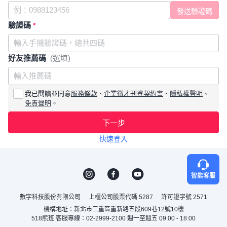
驗證碼
*
好友推薦碼
(選填)
我已閱讀並同意
服務條款
、
企業徵才刊登契約書
、
隱私權聲明
、
免責聲明
。
下一步
快速登入
智能客服
數字科技股份有限公司
上櫃公司股票代碼 5287
許可證字號 2571
機構地址：新北市三重區重新路五段609巷12號10樓
518熊班 客服專線：02-2999-2100 週一至週五 09:00 - 18:00