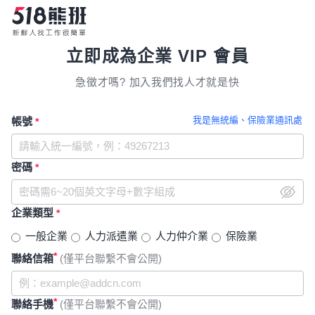
立即成為企業 VIP 會員
急徵才嗎? 加入我們找人才就是快
我是無統編、保險業通訊處
帳號
*
密碼
*
企業類型
*
一般企業
人力派遣業
人力仲介業
保險業
*
聯絡信箱
(僅平台聯繫不會公開)
*
聯絡手機
(僅平台聯繫不會公開)