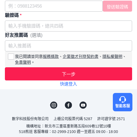
驗證碼
*
好友推薦碼
(選填)
我已閱讀並同意
服務條款
、
企業徵才刊登契約書
、
隱私權聲明
、
免責聲明
。
下一步
快速登入
智能客服
數字科技股份有限公司
上櫃公司股票代碼 5287
許可證字號 2571
機構地址：新北市三重區重新路五段609巷12號10樓
518熊班 客服專線：02-2999-2100 週一至週五 09:00 - 18:00