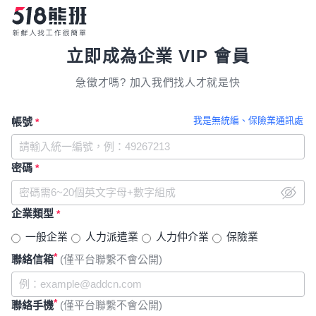
立即成為企業 VIP 會員
急徵才嗎? 加入我們找人才就是快
我是無統編、保險業通訊處
帳號
*
密碼
*
企業類型
*
一般企業
人力派遣業
人力仲介業
保險業
*
聯絡信箱
(僅平台聯繫不會公開)
*
聯絡手機
(僅平台聯繫不會公開)