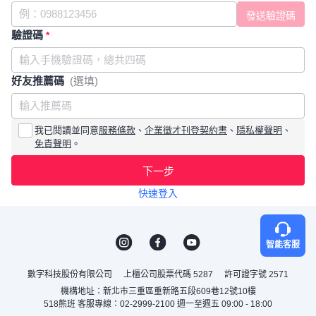
驗證碼
*
好友推薦碼
(選填)
我已閱讀並同意
服務條款
、
企業徵才刊登契約書
、
隱私權聲明
、
免責聲明
。
下一步
快速登入
智能客服
數字科技股份有限公司
上櫃公司股票代碼 5287
許可證字號 2571
機構地址：新北市三重區重新路五段609巷12號10樓
518熊班 客服專線：02-2999-2100 週一至週五 09:00 - 18:00