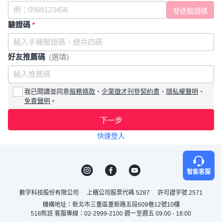
驗證碼
*
好友推薦碼
(選填)
我已閱讀並同意
服務條款
、
企業徵才刊登契約書
、
隱私權聲明
、
免責聲明
。
下一步
快速登入
智能客服
數字科技股份有限公司
上櫃公司股票代碼 5287
許可證字號 2571
機構地址：新北市三重區重新路五段609巷12號10樓
518熊班 客服專線：02-2999-2100 週一至週五 09:00 - 18:00