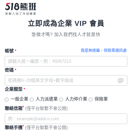
立即成為企業 VIP 會員
急徵才嗎? 加入我們找人才就是快
我是無統編、保險業通訊處
帳號
*
密碼
*
企業類型
*
一般企業
人力派遣業
人力仲介業
保險業
*
聯絡信箱
(僅平台聯繫不會公開)
*
聯絡手機
(僅平台聯繫不會公開)