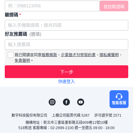
驗證碼
*
好友推薦碼
(選填)
我已閱讀並同意
服務條款
、
企業徵才刊登契約書
、
隱私權聲明
、
免責聲明
。
下一步
快速登入
智能客服
數字科技股份有限公司
上櫃公司股票代碼 5287
許可證字號 2571
機構地址：新北市三重區重新路五段609巷12號10樓
518熊班 客服專線：02-2999-2100 週一至週五 09:00 - 18:00