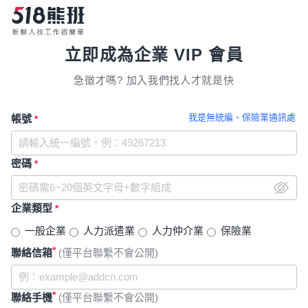
立即成為企業 VIP 會員
急徵才嗎? 加入我們找人才就是快
我是無統編、保險業通訊處
帳號
*
密碼
*
企業類型
*
一般企業
人力派遣業
人力仲介業
保險業
*
聯絡信箱
(僅平台聯繫不會公開)
*
聯絡手機
(僅平台聯繫不會公開)