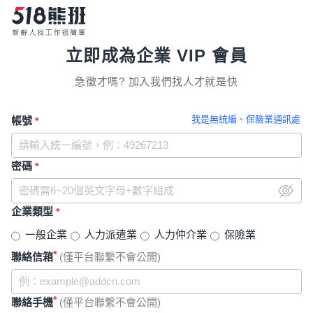
立即成為企業 VIP 會員
急徵才嗎? 加入我們找人才就是快
我是無統編、保險業通訊處
帳號
*
密碼
*
企業類型
*
一般企業
人力派遣業
人力仲介業
保險業
*
聯絡信箱
(僅平台聯繫不會公開)
*
聯絡手機
(僅平台聯繫不會公開)