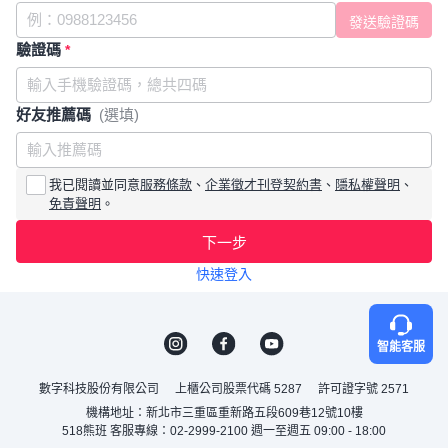
驗證碼
*
好友推薦碼
(選填)
我已閱讀並同意
服務條款
、
企業徵才刊登契約書
、
隱私權聲明
、
免責聲明
。
下一步
快速登入
智能客服
數字科技股份有限公司
上櫃公司股票代碼 5287
許可證字號 2571
機構地址：新北市三重區重新路五段609巷12號10樓
518熊班 客服專線：02-2999-2100 週一至週五 09:00 - 18:00