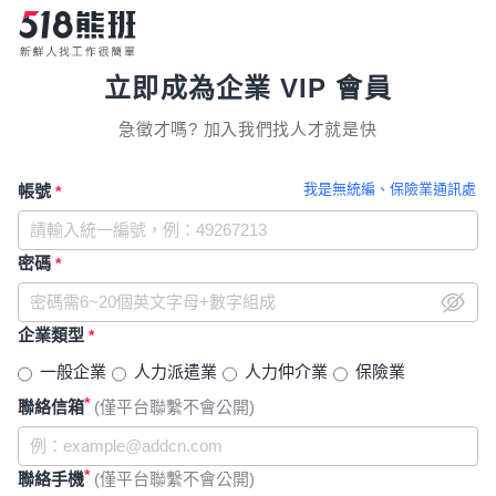
立即成為企業 VIP 會員
急徵才嗎? 加入我們找人才就是快
我是無統編、保險業通訊處
帳號
*
密碼
*
企業類型
*
一般企業
人力派遣業
人力仲介業
保險業
*
聯絡信箱
(僅平台聯繫不會公開)
*
聯絡手機
(僅平台聯繫不會公開)