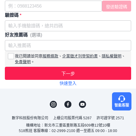
驗證碼
*
好友推薦碼
(選填)
我已閱讀並同意
服務條款
、
企業徵才刊登契約書
、
隱私權聲明
、
免責聲明
。
下一步
快速登入
智能客服
數字科技股份有限公司
上櫃公司股票代碼 5287
許可證字號 2571
機構地址：新北市三重區重新路五段609巷12號10樓
518熊班 客服專線：02-2999-2100 週一至週五 09:00 - 18:00