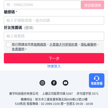
驗證碼
*
好友推薦碼
(選填)
我已閱讀並同意
服務條款
、
企業徵才刊登契約書
、
隱私權聲明
、
免責聲明
。
下一步
快速登入
智能客服
數字科技股份有限公司
上櫃公司股票代碼 5287
許可證字號 2571
機構地址：新北市三重區重新路五段609巷12號10樓
518熊班 客服專線：02-2999-2100 週一至週五 09:00 - 18:00