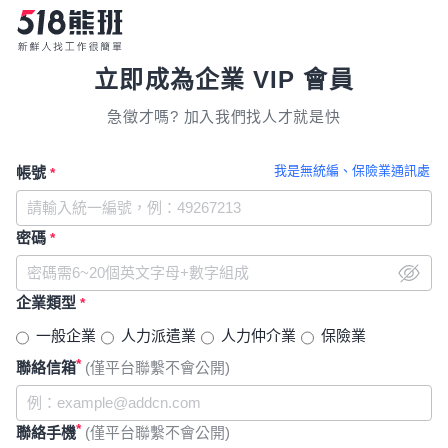
立即成為企業 VIP 會員
急徵才嗎? 加入我們找人才就是快
我是無統編、保險業通訊處
帳號
*
密碼
*
企業類型
*
一般企業
人力派遣業
人力仲介業
保險業
*
聯絡信箱
(僅平台聯繫不會公開)
*
聯絡手機
(僅平台聯繫不會公開)