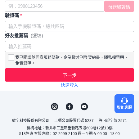
驗證碼
*
好友推薦碼
(選填)
我已閱讀並同意
服務條款
、
企業徵才刊登契約書
、
隱私權聲明
、
免責聲明
。
下一步
快速登入
智能客服
數字科技股份有限公司
上櫃公司股票代碼 5287
許可證字號 2571
機構地址：新北市三重區重新路五段609巷12號10樓
518熊班 客服專線：02-2999-2100 週一至週五 09:00 - 18:00