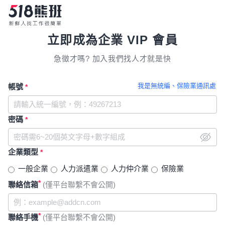
立即成為企業 VIP 會員
急徵才嗎? 加入我們找人才就是快
我是無統編、保險業通訊處
帳號
*
密碼
*
企業類型
*
一般企業
人力派遣業
人力仲介業
保險業
*
聯絡信箱
(僅平台聯繫不會公開)
*
聯絡手機
(僅平台聯繫不會公開)