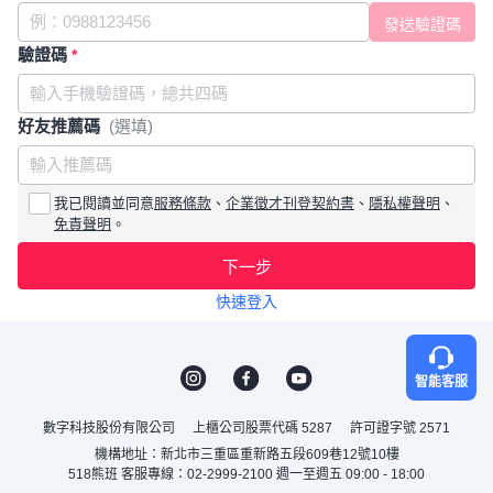
驗證碼
*
好友推薦碼
(選填)
我已閱讀並同意
服務條款
、
企業徵才刊登契約書
、
隱私權聲明
、
免責聲明
。
下一步
快速登入
智能客服
數字科技股份有限公司
上櫃公司股票代碼 5287
許可證字號 2571
機構地址：新北市三重區重新路五段609巷12號10樓
518熊班 客服專線：02-2999-2100 週一至週五 09:00 - 18:00