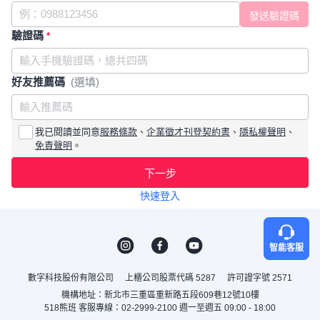
驗證碼
*
好友推薦碼
(選填)
我已閱讀並同意
服務條款
、
企業徵才刊登契約書
、
隱私權聲明
、
免責聲明
。
下一步
快速登入
智能客服
數字科技股份有限公司
上櫃公司股票代碼 5287
許可證字號 2571
機構地址：新北市三重區重新路五段609巷12號10樓
518熊班 客服專線：02-2999-2100 週一至週五 09:00 - 18:00