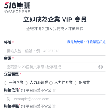
立即成為企業 VIP 會員
急徵才嗎? 加入我們找人才就是快
我是無統編、保險業通訊處
帳號
*
密碼
*
企業類型
*
一般企業
人力派遣業
人力仲介業
保險業
*
聯絡信箱
(僅平台聯繫不會公開)
*
聯絡手機
(僅平台聯繫不會公開)