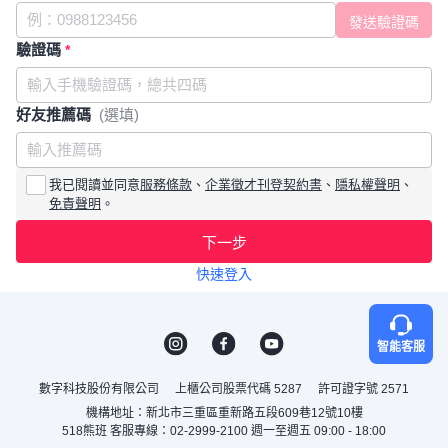
驗證碼
*
好友推薦碼
(選填)
我已閱讀並同意
服務條款
、
企業徵才刊登契約書
、
隱私權聲明
、
免責聲明
。
下一步
快速登入
智能客服
數字科技股份有限公司
上櫃公司股票代碼 5287
許可證字號 2571
機構地址：新北市三重區重新路五段609巷12號10樓
518熊班 客服專線：02-2999-2100 週一至週五 09:00 - 18:00