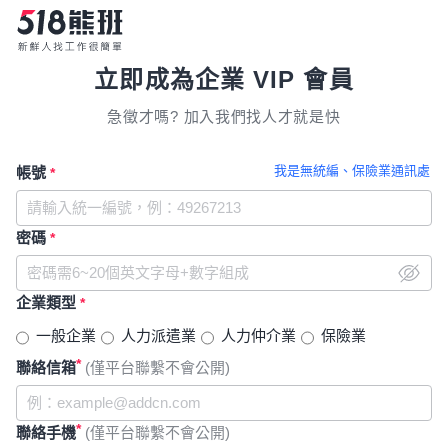
立即成為企業 VIP 會員
急徵才嗎? 加入我們找人才就是快
我是無統編、保險業通訊處
帳號
*
密碼
*
企業類型
*
一般企業
人力派遣業
人力仲介業
保險業
*
聯絡信箱
(僅平台聯繫不會公開)
*
聯絡手機
(僅平台聯繫不會公開)