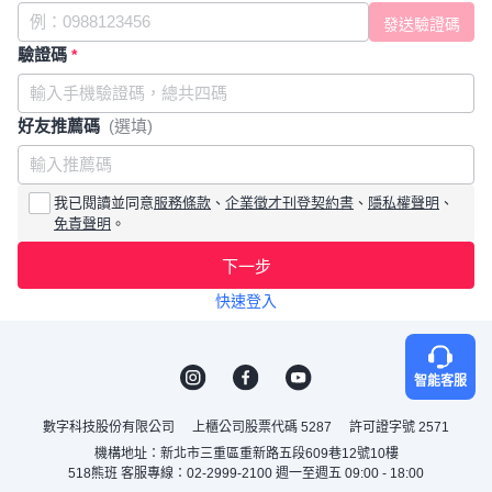
驗證碼
*
好友推薦碼
(選填)
我已閱讀並同意
服務條款
、
企業徵才刊登契約書
、
隱私權聲明
、
免責聲明
。
下一步
快速登入
智能客服
數字科技股份有限公司
上櫃公司股票代碼 5287
許可證字號 2571
機構地址：新北市三重區重新路五段609巷12號10樓
518熊班 客服專線：02-2999-2100 週一至週五 09:00 - 18:00