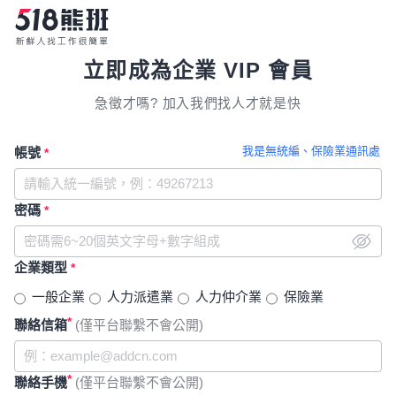
立即成為企業 VIP 會員
急徵才嗎? 加入我們找人才就是快
我是無統編、保險業通訊處
帳號
*
密碼
*
企業類型
*
一般企業
人力派遣業
人力仲介業
保險業
*
聯絡信箱
(僅平台聯繫不會公開)
*
聯絡手機
(僅平台聯繫不會公開)