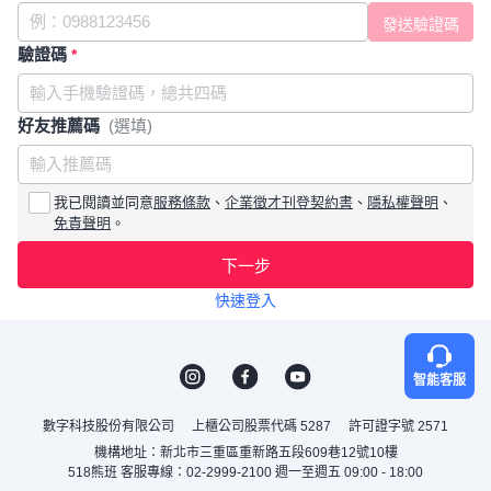
驗證碼
*
好友推薦碼
(選填)
我已閱讀並同意
服務條款
、
企業徵才刊登契約書
、
隱私權聲明
、
免責聲明
。
下一步
快速登入
智能客服
數字科技股份有限公司
上櫃公司股票代碼 5287
許可證字號 2571
機構地址：新北市三重區重新路五段609巷12號10樓
518熊班 客服專線：02-2999-2100 週一至週五 09:00 - 18:00