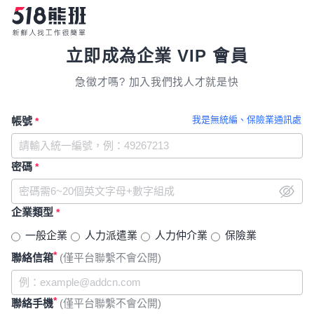
立即成為企業 VIP 會員
急徵才嗎? 加入我們找人才就是快
我是無統編、保險業通訊處
帳號
*
密碼
*
企業類型
*
一般企業
人力派遣業
人力仲介業
保險業
*
聯絡信箱
(僅平台聯繫不會公開)
*
聯絡手機
(僅平台聯繫不會公開)