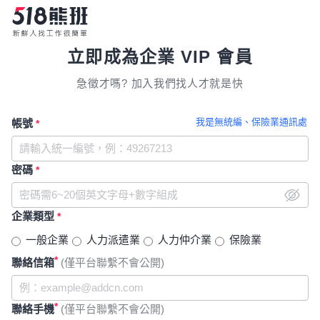
立即成為企業 VIP 會員
急徵才嗎? 加入我們找人才就是快
我是無統編、保險業通訊處
帳號
*
密碼
*
企業類型
*
一般企業
人力派遣業
人力仲介業
保險業
*
聯絡信箱
(僅平台聯繫不會公開)
*
聯絡手機
(僅平台聯繫不會公開)