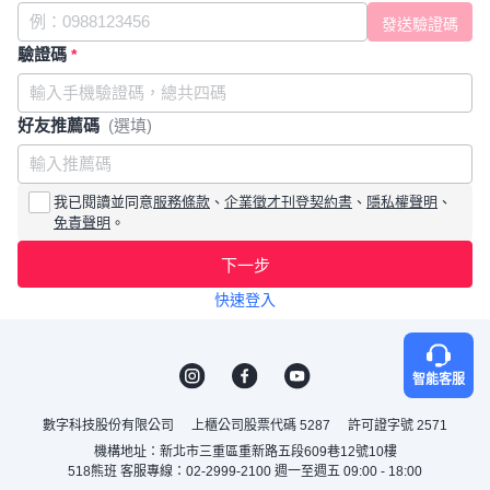
驗證碼
*
好友推薦碼
(選填)
我已閱讀並同意
服務條款
、
企業徵才刊登契約書
、
隱私權聲明
、
免責聲明
。
下一步
快速登入
智能客服
數字科技股份有限公司
上櫃公司股票代碼 5287
許可證字號 2571
機構地址：新北市三重區重新路五段609巷12號10樓
518熊班 客服專線：02-2999-2100 週一至週五 09:00 - 18:00