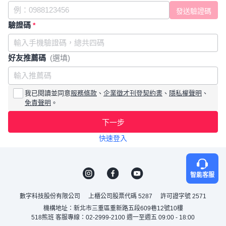
驗證碼
*
好友推薦碼
(選填)
我已閱讀並同意
服務條款
、
企業徵才刊登契約書
、
隱私權聲明
、
免責聲明
。
下一步
快速登入
智能客服
數字科技股份有限公司
上櫃公司股票代碼 5287
許可證字號 2571
機構地址：新北市三重區重新路五段609巷12號10樓
518熊班 客服專線：02-2999-2100 週一至週五 09:00 - 18:00