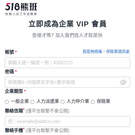
立即成為企業 VIP 會員
急徵才嗎? 加入我們找人才就是快
我是無統編、保險業通訊處
帳號
*
密碼
*
企業類型
*
一般企業
人力派遣業
人力仲介業
保險業
*
聯絡信箱
(僅平台聯繫不會公開)
*
聯絡手機
(僅平台聯繫不會公開)