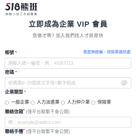
立即成為企業 VIP 會員
急徵才嗎? 加入我們找人才就是快
我是無統編、保險業通訊處
帳號
*
密碼
*
企業類型
*
一般企業
人力派遣業
人力仲介業
保險業
*
聯絡信箱
(僅平台聯繫不會公開)
*
聯絡手機
(僅平台聯繫不會公開)