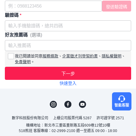
驗證碼
*
好友推薦碼
(選填)
我已閱讀並同意
服務條款
、
企業徵才刊登契約書
、
隱私權聲明
、
免責聲明
。
下一步
快速登入
智能客服
數字科技股份有限公司
上櫃公司股票代碼 5287
許可證字號 2571
機構地址：新北市三重區重新路五段609巷12號10樓
518熊班 客服專線：02-2999-2100 週一至週五 09:00 - 18:00