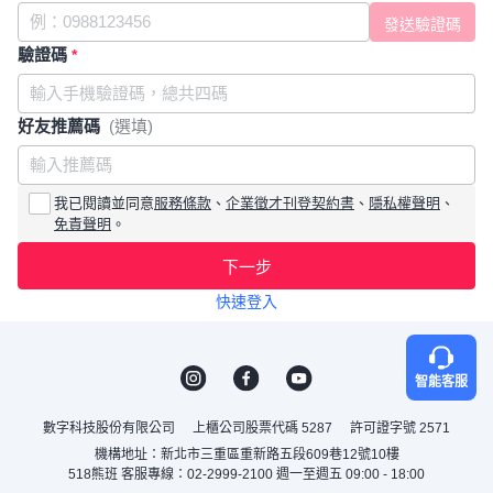
驗證碼
*
好友推薦碼
(選填)
我已閱讀並同意
服務條款
、
企業徵才刊登契約書
、
隱私權聲明
、
免責聲明
。
下一步
快速登入
智能客服
數字科技股份有限公司
上櫃公司股票代碼 5287
許可證字號 2571
機構地址：新北市三重區重新路五段609巷12號10樓
518熊班 客服專線：02-2999-2100 週一至週五 09:00 - 18:00