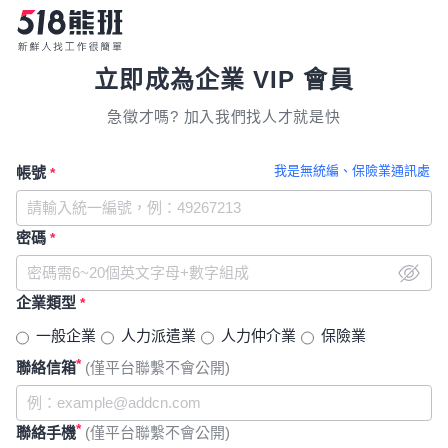
立即成為企業 VIP 會員
急徵才嗎? 加入我們找人才就是快
我是無統編、保險業通訊處
帳號
*
密碼
*
企業類型
*
一般企業
人力派遣業
人力仲介業
保險業
*
聯絡信箱
(僅平台聯繫不會公開)
*
聯絡手機
(僅平台聯繫不會公開)