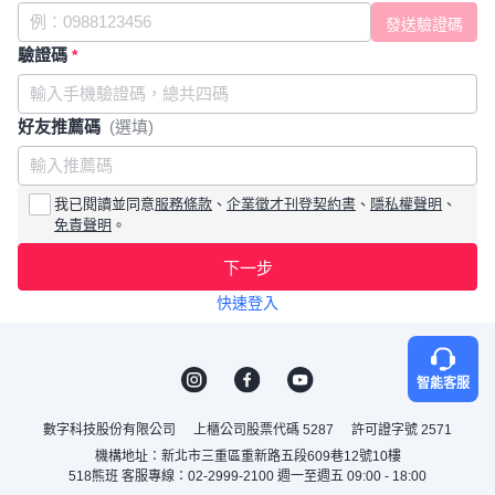
驗證碼
*
好友推薦碼
(選填)
我已閱讀並同意
服務條款
、
企業徵才刊登契約書
、
隱私權聲明
、
免責聲明
。
下一步
快速登入
智能客服
數字科技股份有限公司
上櫃公司股票代碼 5287
許可證字號 2571
機構地址：新北市三重區重新路五段609巷12號10樓
518熊班 客服專線：02-2999-2100 週一至週五 09:00 - 18:00