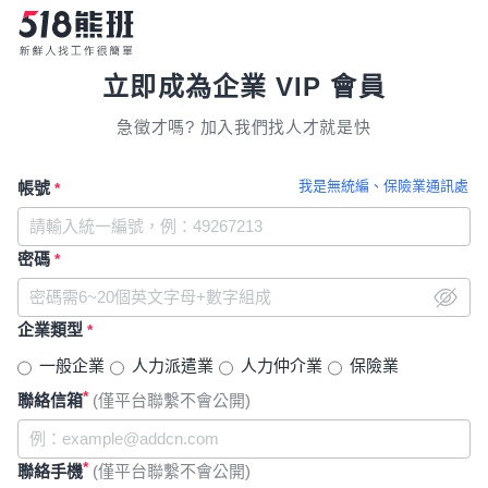
立即成為企業 VIP 會員
急徵才嗎? 加入我們找人才就是快
我是無統編、保險業通訊處
帳號
*
密碼
*
企業類型
*
一般企業
人力派遣業
人力仲介業
保險業
*
聯絡信箱
(僅平台聯繫不會公開)
*
聯絡手機
(僅平台聯繫不會公開)