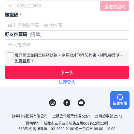
驗證碼
*
好友推薦碼
(選填)
我已閱讀並同意
服務條款
、
企業徵才刊登契約書
、
隱私權聲明
、
免責聲明
。
下一步
快速登入
智能客服
數字科技股份有限公司
上櫃公司股票代碼 5287
許可證字號 2571
機構地址：新北市三重區重新路五段609巷12號10樓
518熊班 客服專線：02-2999-2100 週一至週五 09:00 - 18:00