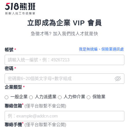
立即成為企業 VIP 會員
急徵才嗎? 加入我們找人才就是快
我是無統編、保險業通訊處
帳號
*
密碼
*
企業類型
*
一般企業
人力派遣業
人力仲介業
保險業
*
聯絡信箱
(僅平台聯繫不會公開)
*
聯絡手機
(僅平台聯繫不會公開)