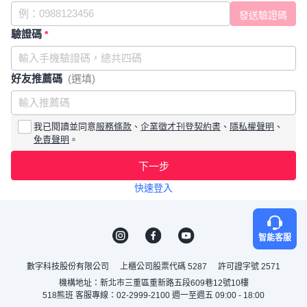
驗證碼
*
好友推薦碼
(選填)
我已閱讀並同意
服務條款
、
企業徵才刊登契約書
、
隱私權聲明
、
免責聲明
。
下一步
快速登入
智能客服
數字科技股份有限公司
上櫃公司股票代碼 5287
許可證字號 2571
機構地址：新北市三重區重新路五段609巷12號10樓
518熊班 客服專線：02-2999-2100 週一至週五 09:00 - 18:00