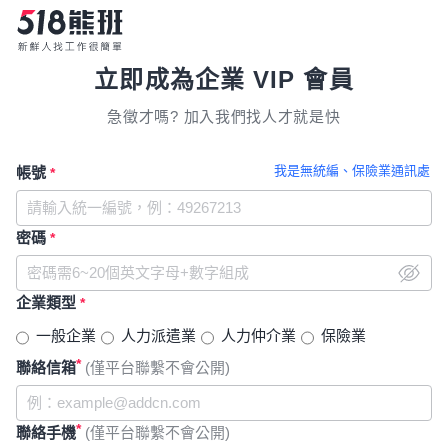
立即成為企業 VIP 會員
急徵才嗎? 加入我們找人才就是快
我是無統編、保險業通訊處
帳號
*
密碼
*
企業類型
*
一般企業
人力派遣業
人力仲介業
保險業
*
聯絡信箱
(僅平台聯繫不會公開)
*
聯絡手機
(僅平台聯繫不會公開)