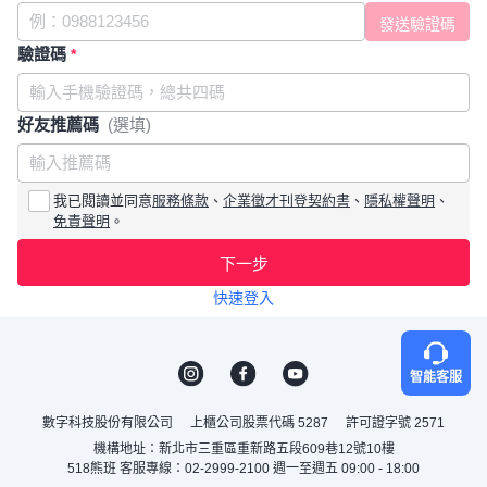
驗證碼
*
好友推薦碼
(選填)
我已閱讀並同意
服務條款
、
企業徵才刊登契約書
、
隱私權聲明
、
免責聲明
。
下一步
快速登入
智能客服
數字科技股份有限公司
上櫃公司股票代碼 5287
許可證字號 2571
機構地址：新北市三重區重新路五段609巷12號10樓
518熊班 客服專線：02-2999-2100 週一至週五 09:00 - 18:00