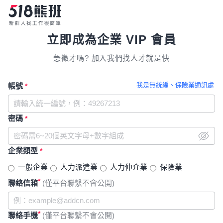
立即成為企業 VIP 會員
急徵才嗎? 加入我們找人才就是快
我是無統編、保險業通訊處
帳號
*
密碼
*
企業類型
*
一般企業
人力派遣業
人力仲介業
保險業
*
聯絡信箱
(僅平台聯繫不會公開)
*
聯絡手機
(僅平台聯繫不會公開)