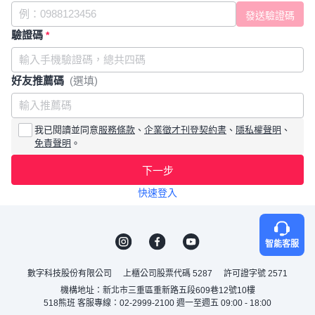
驗證碼
*
好友推薦碼
(選填)
我已閱讀並同意
服務條款
、
企業徵才刊登契約書
、
隱私權聲明
、
免責聲明
。
下一步
快速登入
智能客服
數字科技股份有限公司
上櫃公司股票代碼 5287
許可證字號 2571
機構地址：新北市三重區重新路五段609巷12號10樓
518熊班 客服專線：02-2999-2100 週一至週五 09:00 - 18:00