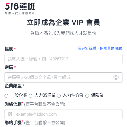
立即成為企業 VIP 會員
急徵才嗎? 加入我們找人才就是快
我是無統編、保險業通訊處
帳號
*
密碼
*
企業類型
*
一般企業
人力派遣業
人力仲介業
保險業
*
聯絡信箱
(僅平台聯繫不會公開)
*
聯絡手機
(僅平台聯繫不會公開)