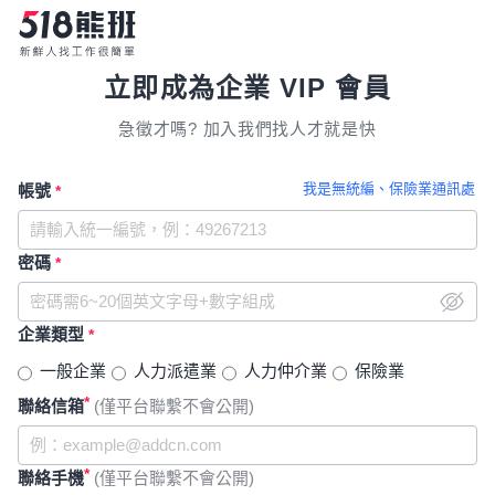
立即成為企業 VIP 會員
急徵才嗎? 加入我們找人才就是快
我是無統編、保險業通訊處
帳號
*
密碼
*
企業類型
*
一般企業
人力派遣業
人力仲介業
保險業
*
聯絡信箱
(僅平台聯繫不會公開)
*
聯絡手機
(僅平台聯繫不會公開)