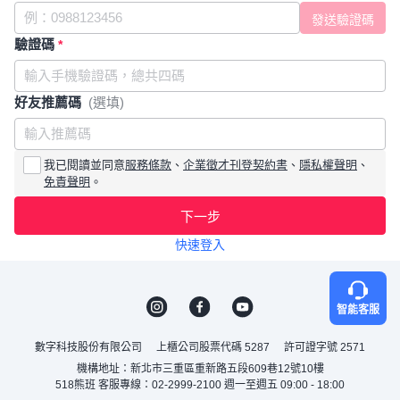
驗證碼
*
好友推薦碼
(選填)
我已閱讀並同意
服務條款
、
企業徵才刊登契約書
、
隱私權聲明
、
免責聲明
。
下一步
快速登入
智能客服
數字科技股份有限公司
上櫃公司股票代碼 5287
許可證字號 2571
機構地址：新北市三重區重新路五段609巷12號10樓
518熊班 客服專線：02-2999-2100 週一至週五 09:00 - 18:00