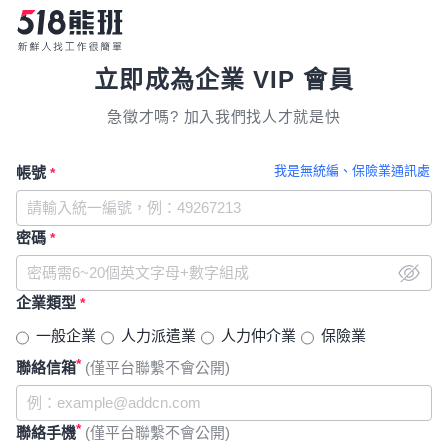
立即成為企業 VIP 會員
急徵才嗎? 加入我們找人才就是快
我是無統編、保險業通訊處
帳號
*
密碼
*
企業類型
*
一般企業
人力派遣業
人力仲介業
保險業
*
聯絡信箱
(僅平台聯繫不會公開)
*
聯絡手機
(僅平台聯繫不會公開)