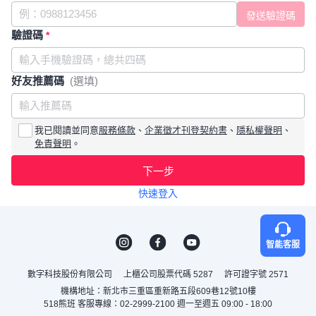
驗證碼
*
好友推薦碼
(選填)
我已閱讀並同意
服務條款
、
企業徵才刊登契約書
、
隱私權聲明
、
免責聲明
。
下一步
快速登入
智能客服
數字科技股份有限公司
上櫃公司股票代碼 5287
許可證字號 2571
機構地址：新北市三重區重新路五段609巷12號10樓
518熊班 客服專線：02-2999-2100 週一至週五 09:00 - 18:00