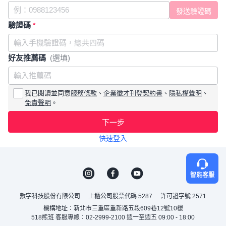
驗證碼
*
好友推薦碼
(選填)
我已閱讀並同意
服務條款
、
企業徵才刊登契約書
、
隱私權聲明
、
免責聲明
。
下一步
快速登入
智能客服
數字科技股份有限公司
上櫃公司股票代碼 5287
許可證字號 2571
機構地址：新北市三重區重新路五段609巷12號10樓
518熊班 客服專線：02-2999-2100 週一至週五 09:00 - 18:00