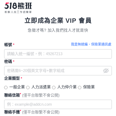
立即成為企業 VIP 會員
急徵才嗎? 加入我們找人才就是快
我是無統編、保險業通訊處
帳號
*
密碼
*
企業類型
*
一般企業
人力派遣業
人力仲介業
保險業
*
聯絡信箱
(僅平台聯繫不會公開)
*
聯絡手機
(僅平台聯繫不會公開)