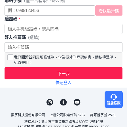
聯絡手機
(僅平台聯繫不會公開)
驗證碼
*
好友推薦碼
(選填)
我已閱讀並同意
服務條款
、
企業徵才刊登契約書
、
隱私權聲明
、
免責聲明
。
下一步
快速登入
智能客服
數字科技股份有限公司
上櫃公司股票代碼 5287
許可證字號 2571
機構地址：新北市三重區重新路五段609巷12號10樓