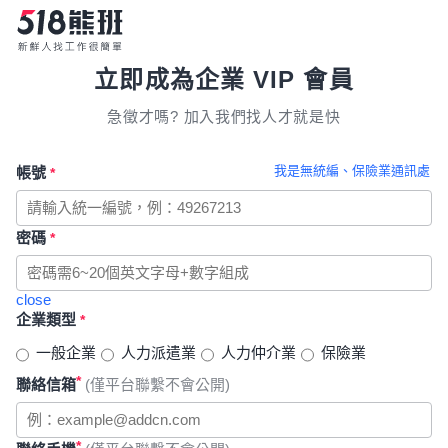
立即成為企業 VIP 會員
急徵才嗎? 加入我們找人才就是快
我是無統編、保險業通訊處
帳號
*
密碼
*
close
企業類型
*
一般企業
人力派遣業
人力仲介業
保險業
*
聯絡信箱
(僅平台聯繫不會公開)
*