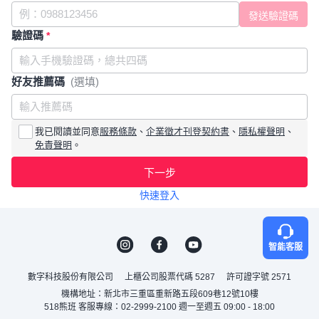
驗證碼
*
好友推薦碼
(選填)
我已閱讀並同意
服務條款
、
企業徵才刊登契約書
、
隱私權聲明
、
免責聲明
。
下一步
快速登入
智能客服
數字科技股份有限公司
上櫃公司股票代碼 5287
許可證字號 2571
機構地址：新北市三重區重新路五段609巷12號10樓
518熊班 客服專線：02-2999-2100 週一至週五 09:00 - 18:00