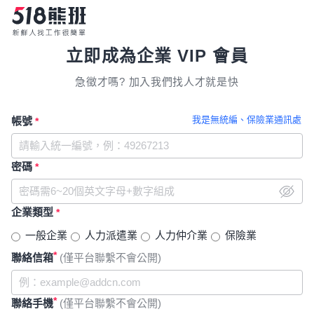
立即成為企業 VIP 會員
急徵才嗎? 加入我們找人才就是快
我是無統編、保險業通訊處
帳號
*
密碼
*
企業類型
*
一般企業
人力派遣業
人力仲介業
保險業
*
聯絡信箱
(僅平台聯繫不會公開)
*
聯絡手機
(僅平台聯繫不會公開)