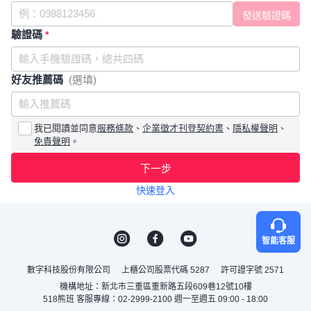
驗證碼
*
好友推薦碼
(選填)
我已閱讀並同意
服務條款
、
企業徵才刊登契約書
、
隱私權聲明
、
免責聲明
。
下一步
快速登入
智能客服
數字科技股份有限公司
上櫃公司股票代碼 5287
許可證字號 2571
機構地址：新北市三重區重新路五段609巷12號10樓
518熊班 客服專線：02-2999-2100 週一至週五 09:00 - 18:00