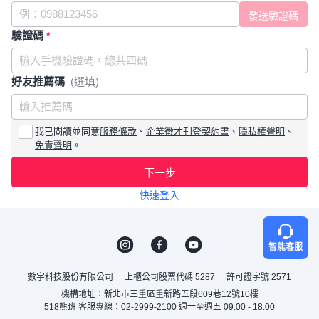
驗證碼
*
好友推薦碼
(選填)
我已閱讀並同意
服務條款
、
企業徵才刊登契約書
、
隱私權聲明
、
免責聲明
。
下一步
快速登入
智能客服
數字科技股份有限公司
上櫃公司股票代碼 5287
許可證字號 2571
機構地址：新北市三重區重新路五段609巷12號10樓
518熊班 客服專線：02-2999-2100 週一至週五 09:00 - 18:00