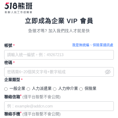
立即成為企業 VIP 會員
急徵才嗎? 加入我們找人才就是快
我是無統編、保險業通訊處
帳號
*
密碼
*
企業類型
*
一般企業
人力派遣業
人力仲介業
保險業
*
聯絡信箱
(僅平台聯繫不會公開)
*
聯絡手機
(僅平台聯繫不會公開)