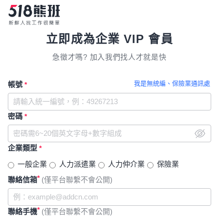
立即成為企業 VIP 會員
急徵才嗎? 加入我們找人才就是快
我是無統編、保險業通訊處
帳號
*
密碼
*
企業類型
*
一般企業
人力派遣業
人力仲介業
保險業
*
聯絡信箱
(僅平台聯繫不會公開)
*
聯絡手機
(僅平台聯繫不會公開)