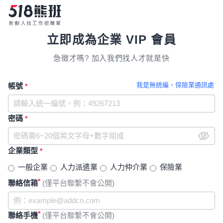
立即成為企業 VIP 會員
急徵才嗎? 加入我們找人才就是快
我是無統編、保險業通訊處
帳號
*
密碼
*
企業類型
*
一般企業
人力派遣業
人力仲介業
保險業
*
聯絡信箱
(僅平台聯繫不會公開)
*
聯絡手機
(僅平台聯繫不會公開)