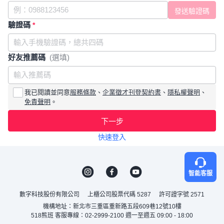
驗證碼
*
好友推薦碼
(選填)
我已閱讀並同意
服務條款
、
企業徵才刊登契約書
、
隱私權聲明
、
免責聲明
。
下一步
快速登入
智能客服
數字科技股份有限公司
上櫃公司股票代碼 5287
許可證字號 2571
機構地址：新北市三重區重新路五段609巷12號10樓
518熊班 客服專線：02-2999-2100 週一至週五 09:00 - 18:00