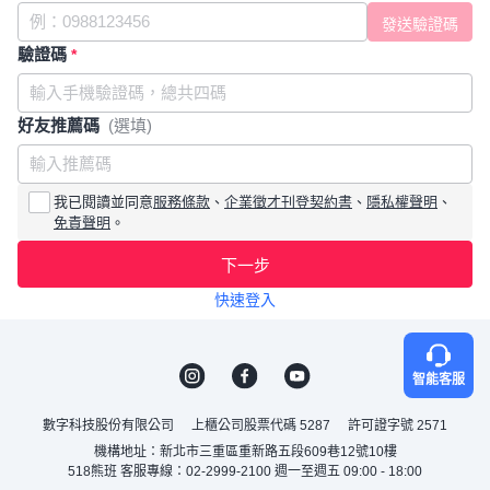
驗證碼
*
好友推薦碼
(選填)
我已閱讀並同意
服務條款
、
企業徵才刊登契約書
、
隱私權聲明
、
免責聲明
。
下一步
快速登入
智能客服
數字科技股份有限公司
上櫃公司股票代碼 5287
許可證字號 2571
機構地址：新北市三重區重新路五段609巷12號10樓
518熊班 客服專線：02-2999-2100 週一至週五 09:00 - 18:00