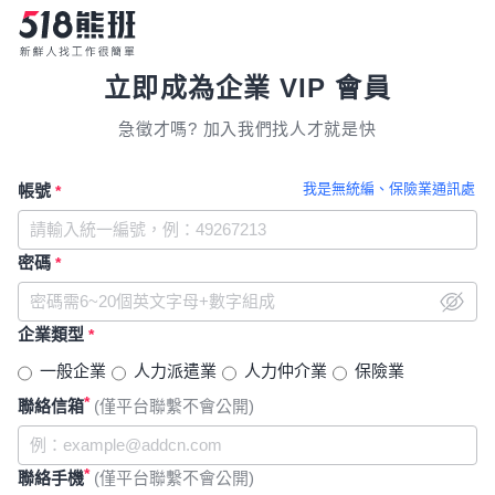
立即成為企業 VIP 會員
急徵才嗎? 加入我們找人才就是快
我是無統編、保險業通訊處
帳號
*
密碼
*
企業類型
*
一般企業
人力派遣業
人力仲介業
保險業
*
聯絡信箱
(僅平台聯繫不會公開)
*
聯絡手機
(僅平台聯繫不會公開)