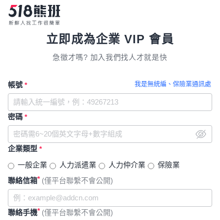
立即成為企業 VIP 會員
急徵才嗎? 加入我們找人才就是快
我是無統編、保險業通訊處
帳號
*
密碼
*
企業類型
*
一般企業
人力派遣業
人力仲介業
保險業
*
聯絡信箱
(僅平台聯繫不會公開)
*
聯絡手機
(僅平台聯繫不會公開)