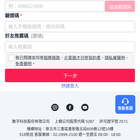
驗證碼
*
好友推薦碼
(選填)
我已閱讀並同意
服務條款
、
企業徵才刊登契約書
、
隱私權聲明
、
免責聲明
。
下一步
快速登入
智能客服
數字科技股份有限公司
上櫃公司股票代碼 5287
許可證字號 2571
機構地址：新北市三重區重新路五段609巷12號10樓
518熊班 客服專線：02-2999-2100 週一至週五 09:00 - 18:00