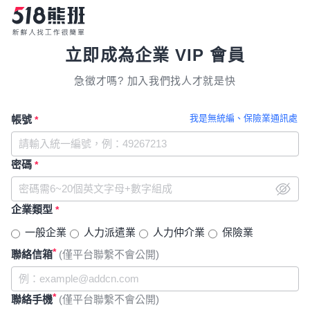
立即成為企業 VIP 會員
急徵才嗎? 加入我們找人才就是快
我是無統編、保險業通訊處
帳號
*
密碼
*
企業類型
*
一般企業
人力派遣業
人力仲介業
保險業
*
聯絡信箱
(僅平台聯繫不會公開)
*
聯絡手機
(僅平台聯繫不會公開)