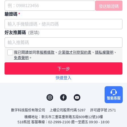
驗證碼
*
好友推薦碼
(選填)
我已閱讀並同意
服務條款
、
企業徵才刊登契約書
、
隱私權聲明
、
免責聲明
。
下一步
快速登入
智能客服
數字科技股份有限公司
上櫃公司股票代碼 5287
許可證字號 2571
機構地址：新北市三重區重新路五段609巷12號10樓
518熊班 客服專線：02-2999-2100 週一至週五 09:00 - 18:00