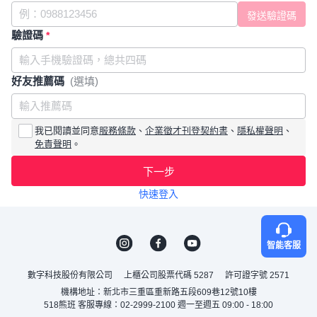
驗證碼
*
好友推薦碼
(選填)
我已閱讀並同意
服務條款
、
企業徵才刊登契約書
、
隱私權聲明
、
免責聲明
。
下一步
快速登入
智能客服
數字科技股份有限公司
上櫃公司股票代碼 5287
許可證字號 2571
機構地址：新北市三重區重新路五段609巷12號10樓
518熊班 客服專線：02-2999-2100 週一至週五 09:00 - 18:00