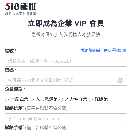
立即成為企業 VIP 會員
急徵才嗎? 加入我們找人才就是快
我是無統編、保險業通訊處
帳號
*
密碼
*
企業類型
*
一般企業
人力派遣業
人力仲介業
保險業
*
聯絡信箱
(僅平台聯繫不會公開)
*
聯絡手機
(僅平台聯繫不會公開)