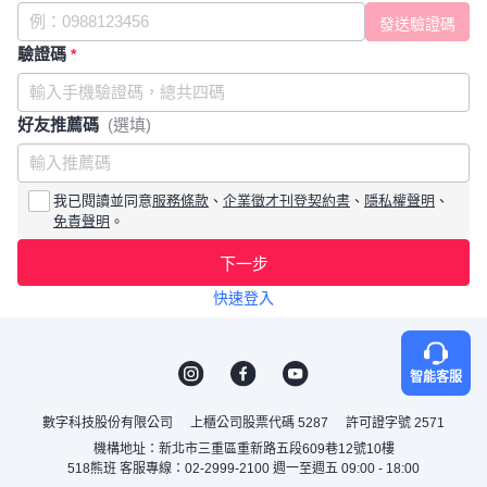
驗證碼
*
好友推薦碼
(選填)
我已閱讀並同意
服務條款
、
企業徵才刊登契約書
、
隱私權聲明
、
免責聲明
。
下一步
快速登入
智能客服
數字科技股份有限公司
上櫃公司股票代碼 5287
許可證字號 2571
機構地址：新北市三重區重新路五段609巷12號10樓
518熊班 客服專線：02-2999-2100 週一至週五 09:00 - 18:00