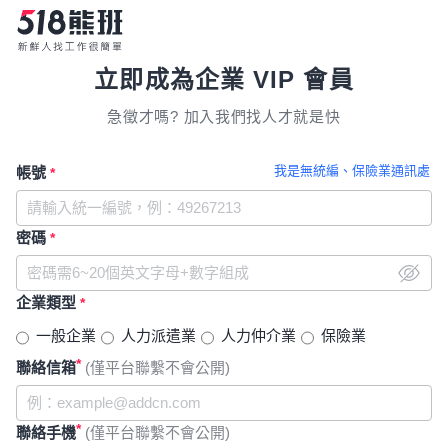
立即成為企業 VIP 會員
急徵才嗎? 加入我們找人才就是快
我是無統編、保險業通訊處
帳號
*
密碼
*
企業類型
*
一般企業
人力派遣業
人力仲介業
保險業
*
聯絡信箱
(僅平台聯繫不會公開)
*
聯絡手機
(僅平台聯繫不會公開)