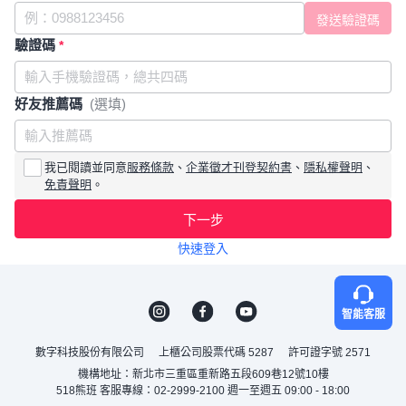
驗證碼
*
好友推薦碼
(選填)
我已閱讀並同意
服務條款
、
企業徵才刊登契約書
、
隱私權聲明
、
免責聲明
。
下一步
快速登入
智能客服
數字科技股份有限公司
上櫃公司股票代碼 5287
許可證字號 2571
機構地址：新北市三重區重新路五段609巷12號10樓
518熊班 客服專線：02-2999-2100 週一至週五 09:00 - 18:00