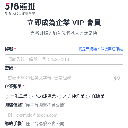
立即成為企業 VIP 會員
急徵才嗎? 加入我們找人才就是快
我是無統編、保險業通訊處
帳號
*
密碼
*
企業類型
*
一般企業
人力派遣業
人力仲介業
保險業
*
聯絡信箱
(僅平台聯繫不會公開)
*
聯絡手機
(僅平台聯繫不會公開)